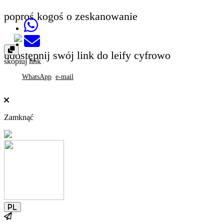
poproś kogoś o zeskanowanie
Share on Whatsapp
Send email
udostępnij swój link do leify cyfrowo
skopiuj link
WhatsApp
e-mail
Zamknąć