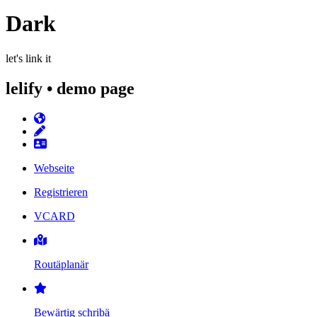
Dark
let's link it
lelify • demo page
Webseite
Registrieren
VCARD
Routäplanär
Bewärtig schribä