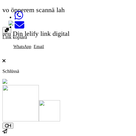
vo öpperem scannä lah
Share on Whatsapp
Send email
teil Din lelify link digital
Link kopiärä
WhatsApp
Email
Schlüssä